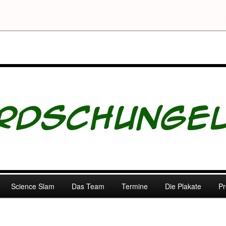
dschungel.de
Science Slam
Das Team
Termine
Die Plakate
Pr