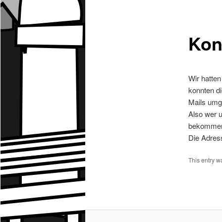
Kon
Wir hatten
konnten di
Mails umge
Also wer u
bekommen 
Die Adres
This entry w