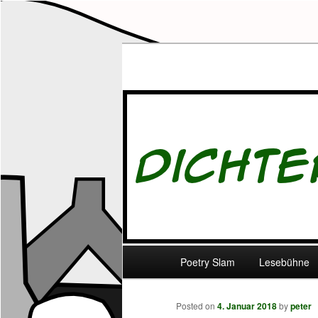
– vom Affen geprüft –
Dichter
Main menu
Poetry Slam
Lesebühne
Skip to primary content
Skip to secondary content
Post navigation
Posted on
4. Januar 2018
by
peter