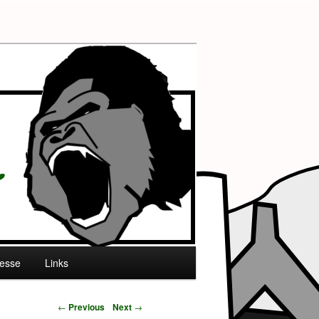
esse
Links
←
Previous
Next
→