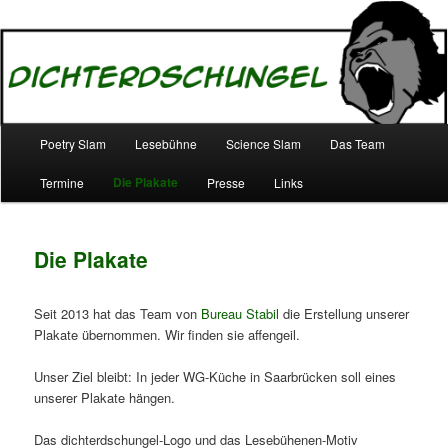
– vom Affen geprüft –
Dichterdschungel.de
Main menu
Poetry Slam
Lesebühne
Science Slam
Das Team
Skip to primary content
Skip to secondary content
Die Plakate
Termine
Presse
Links
Die Plakate
Seit 2013 hat das Team von
Bureau Stabil
die Erstellung unserer
Plakate übernommen. Wir finden sie affengeil.
Unser Ziel bleibt: In jeder WG-Küche in Saarbrücken soll eines
unserer Plakate hängen.
Das dichterdschungel-Logo und das Lesebühenen-Motiv