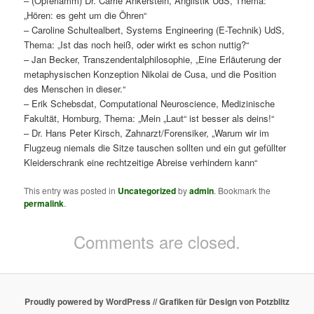
– (Opferlamm) Dr. Carrie Ankerstein, Anglistik UdS, Thema:
„Hören: es geht um die Öhren“
– Caroline Schultealbert, Systems Engineering (E-Technik) UdS,
Thema: „Ist das noch heiß, oder wirkt es schon nuttig?“
– Jan Becker, Transzendentalphilosophie, „Eine Erläuterung der
metaphysischen Konzeption Nikolai de Cusa, und die Position
des Menschen in dieser.“
– Erik Schebsdat, Computational Neuroscience, Medizinische
Fakultät, Homburg, Thema: „Mein „Laut“ ist besser als deins!“
– Dr. Hans Peter Kirsch, Zahnarzt/Forensiker, „Warum wir im
Flugzeug niemals die Sitze tauschen sollten und ein gut gefüllter
Kleiderschrank eine rechtzeitige Abreise verhindern kann“
This entry was posted in
Uncategorized
by
admin
. Bookmark the
permalink
.
Comments are closed.
Proudly powered by WordPress
// Grafiken für Design von Potzblitz