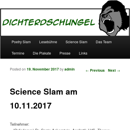
– vom Affen geprüft –
Dichterdschungel.de
Main menu
Poetry Slam
Lesebühne
Science Slam
Das Team
Skip to primary content
Skip to secondary content
Termine
Die Plakate
Presse
Links
Posted on
19. November 2017
by
admin
Post navigation
←
Previous
Next
→
Science Slam am
10.11.2017
Teilnehmer: